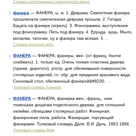
Словарь иностранных слов русского языка
фанера
— ФАНЕРА, ы, ж. 1. Девушка. Симпотная фанера
3
прошлепала симпатичная девушка прошла. 2. Гитара.
Бацать на фанере (играть). 3. Фонограмма; выступление
под фонограмму. Петь под фанеру. 4. Ерунда, чушь. Мыло,
мочалка, тапочки, ну и фанера там всякая. 5 …
Словарь русского арго
ФАНЕРА
— ФАНЕРА, фанеры, жен. (от франц. fournir
4
снабжать). 1. только ед. Очень тонкая пластина дерева
(преим. дорогого), употр. для обклеивания поверхности
столярных изделий, гл. обр. для придания красивого вида.
Сосновый стол, обклеенный фанерой&#8230; …
Толковый словарь Ушакова
ФАНЕРА
— ФАНЕРА, фанерка жен., франц., нем.
5
тоненькая дощечка поделочного дерева, для сплошной
оклейки, облицовки столярных работ. Фанерная,
фанерочная пила, работа. Фанерщик, торгующий
фанерами. Толковый словарь Даля. В.И. Даль. 1863 1866 …
Толковый словарь Даля