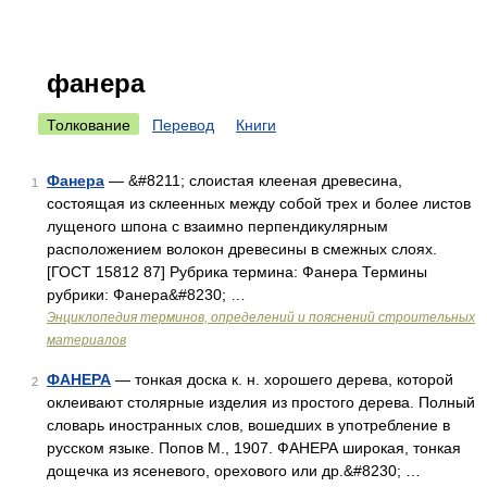
фанера
Толкование
Перевод
Книги
Фанера
— &#8211; слоистая клееная древесина,
1
состоящая из склеенных между собой трех и более листов
лущеного шпона с взаимно перпендикулярным
расположением волокон древесины в смежных слоях.
[ГОСТ 15812 87] Рубрика термина: Фанера Термины
рубрики: Фанера&#8230; …
Энциклопедия терминов, определений и пояснений строительных
материалов
ФАНЕРА
— тонкая доска к. н. хорошего дерева, которой
2
оклеивают столярные изделия из простого дерева. Полный
словарь иностранных слов, вошедших в употребление в
русском языке. Попов М., 1907. ФАНЕРА широкая, тонкая
дощечка из ясеневого, орехового или др.&#8230; …