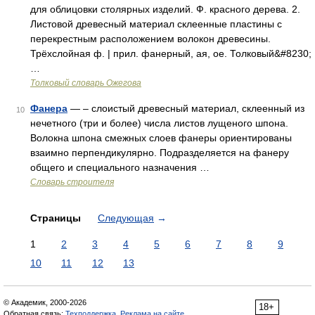
для облицовки столярных изделий. Ф. красного дерева. 2.
Листовой древесный материал склеенные пластины с
перекрестным расположением волокон древесины.
Трёхслойная ф. | прил. фанерный, ая, ое. Толковый&#8230;
…
Толковый словарь Ожегова
Фанера
— – слоистый древесный материал, склеенный из
10
нечетного (три и более) числа листов лущеного шпона.
Волокна шпона смежных слоев фанеры ориентированы
взаимно перпендикулярно. Подразделяется на фанеру
общего и специального назначения …
Словарь строителя
Страницы
Следующая
→
1
2
3
4
5
6
7
8
9
10
11
12
13
© Академик, 2000-2026
18+
Обратная связь:
Техподдержка
,
Реклама на сайте