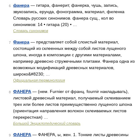
фанера
— гитара, фанерит, фанерка, чушь, запись,
6
звукозапись, ерунда, фонограмма, материал, филенка
Словарь русских синонимов. фанера сущ., кол во
синонимов: 14 • гитара (20) • …
Словарь синонимов
Фанера
— представляет собой слоистый материал,
7
состоящий из склеенных между собой листов лущеного
шпона, иногда в композиции с другими материалами,
например древесно стружечными плитами. Фанера одна из
возможных модификаций древесных материалов,
широко&#8230; …
Официальная терминология
ФАНЕРА
— (нем. Furnier от франц. fournir накладывать),
8
листовой древесный материал, получаемый склеиванием
трех или более листов преимущественно лущеного шпона
(ориентация направления волокон склеиваемых листов
перекрестная) …
Большой Энциклопедический словарь
ФАНЕРА
— ФАНЕРА, ы, жен. 1. Тонкие листы древесины
9